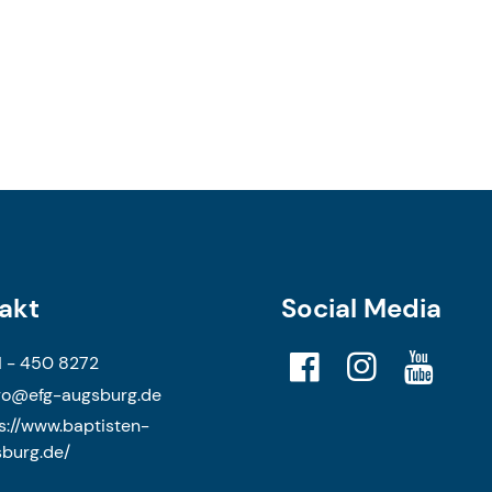
akt
Social Media
 - 450 8272
o@​efg-augsburg.​de
s://www.​baptisten-
burg.​de/